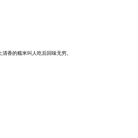
上清香的糯米叫人吃后回味无穷。